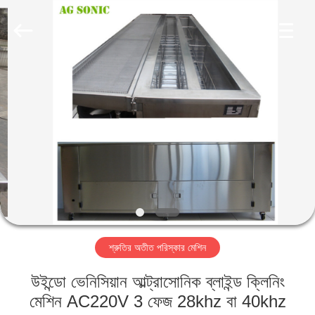
AG
Sonic
Technology
limited.
All
Rights
Reserved.
বাড়ি
পণ্য
VR
প্রদর্শন
আমাদের
শ্রুতির অতীত পরিস্কার মেশিন
সম্পর্কে
উইন্ডো ভেনিসিয়ান আল্ট্রাসোনিক ব্লাইন্ড ক্লিনিং
কারখানা
মেশিন AC220V 3 ফেজ 28khz বা 40khz