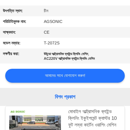
ভ্রমণ
উৎপত্তি স্থল:
চীন
মান
পরিচিতিমুলক নাম:
AGSONIC
নিয়ন্ত্রণ
সাক্ষ্যদান:
CE
মডেল নম্বার:
T-2072S
যোগাযোগ
লক্ষণীয় করা:
,
উইন্ডো আল্ট্রাসনিক ব্লাইন্ড ক্লিনিং মেশিন
করুন
AC220V আল্ট্রাসনিক ব্লাইন্ড ক্লিনিং মেশিন
আমাদের সাথে যোগাযোগ করুন!
খবর
উদ্ধৃতির
বিশদ প্রকাশ
জন্য
মোবাইল আল্ট্রাসনিক ব্লাইন্ড
আবেদন
ক্লিনিং ইকুইপমেন্ট ক্যাস্টর 10
ফুট লম্বা কার্টেন ওয়াশিং মেশিন