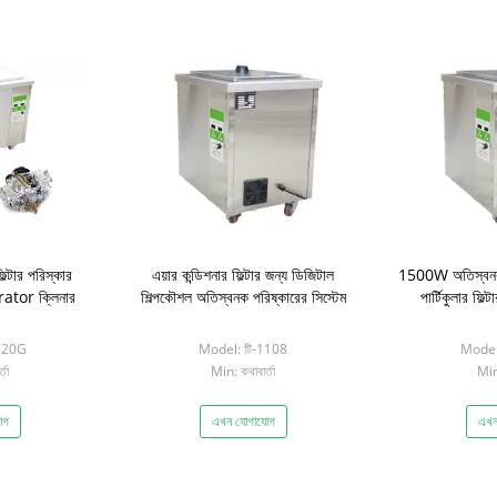
িল্টার পরিস্কার
এয়ার কন্ডিশনার ফিল্টার জন্য ডিজিটাল
1500W অতিস্বনক ফ
rator ক্লিনার
শিল্পকৌশল অতিস্বনক পরিষ্কারের সিস্টেম
পার্টিকুলার ফিল্
720G
Model: টি-1108
Model
তা
Min: কথাবার্তা
Min:
োগ
এখন যোগাযোগ
এখন