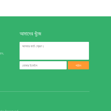
আমাদের খুঁজে
রোড,
পাঠান