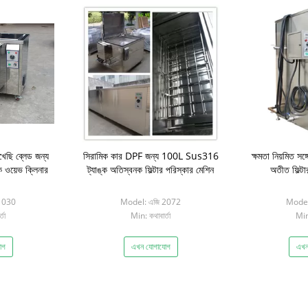
েখেছি ব্লেড জন্য
সিরামিক কার DPF জন্য 100L Sus316
ক্ষমতা নিয়মিত সঙ
ক ওয়েভ ক্লিনার
ট্যাঙ্ক অতিস্বনক ফিল্টার পরিস্কার মেশিন
অতীত ফিল্টা
1030
Model: এজি 2072
Mode
তা
Min: কথাবার্তা
Min:
োগ
এখন যোগাযোগ
এখন