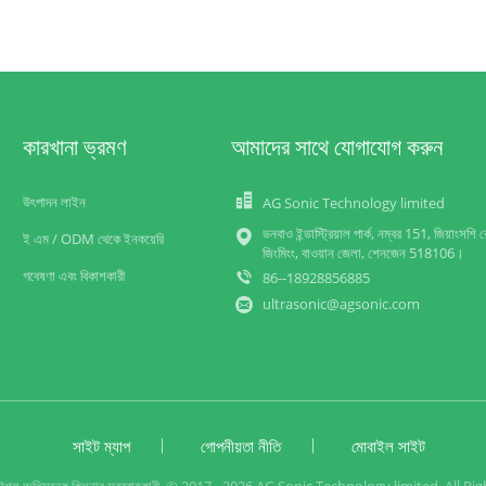
কারখানা ভ্রমণ
আমাদের সাথে যোগাযোগ করুন
উৎপাদন লাইন
AG Sonic Technology limited
ডনবাও ইন্ডাস্ট্রিয়াল পার্ক, নম্বর 151, জিয়াংসশি 
ই এম / ODM থেকে ইনকয়েরি
জিংমিংং, বাওয়ান জেলা, শেনজেন 518106।
গবেষণা এবং বিকাশকারী
86--18928856885
ultrasonic@agsonic.com
সাইট ম্যাপ
গোপনীয়তা নীতি
মোবাইল সাইট