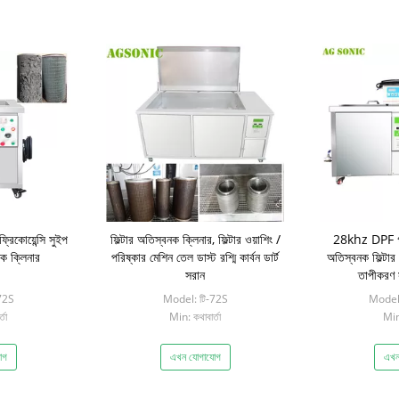
্রিকোয়েন্সি সুইপ
ফিল্টার অতিস্বনক ক্লিনার, ফিল্টার ওয়াশিং /
28khz DPF গর্ত
ক ক্লিনার
পরিষ্কার মেশিন তেল ডাস্ট রশ্মি কার্বন ডার্ট
অতিস্বনক ফিল্টা
সরান
তাপীকরণ 
72S
Model: টি-72S
Model
তা
Min: কথাবার্তা
Min:
োগ
এখন যোগাযোগ
এখন