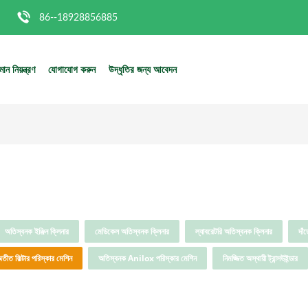
86--18928856885
মান নিয়ন্ত্রণ
যোগাযোগ করুন
উদ্ধৃতির জন্য আবেদন
অতিস্বনক ইঞ্জিন ক্লিনার
মেডিকেল অতিস্বনক ক্লিনার
ল্যাবরেটরি অতিস্বনক ক্লিনার
দাঁ
অতীত ফিল্টার পরিস্কার মেশিন
অতিস্বনক Anilox পরিস্কার মেশিন
নিমজ্জিত অস্থায়ী ট্রান্সউইন্ডার