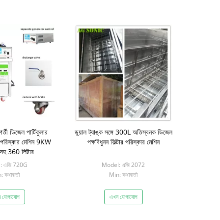
ী ডিজেল পার্টিকুলার
ডুয়াল ট্যাঙ্ক সঙ্গে 300L অতিস্বনক ডিজেল
র পরিস্কার মেশিন 9KW
পক্ষবিধুনন ফিল্টার পরিস্কার মেশিন
সহ 360 লিটার
: এজি 720G
Model: এজি 2072
 কথাবার্তা
Min: কথাবার্তা
 যোগাযোগ
এখন যোগাযোগ