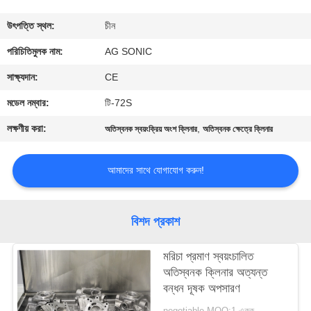
ভ্রমণ
উৎপত্তি স্থল:
চীন
মান
পরিচিতিমুলক নাম:
AG SONIC
নিয়ন্ত্রণ
সাক্ষ্যদান:
CE
মডেল নম্বার:
টি-72S
যোগাযোগ
লক্ষণীয় করা:
,
অতিস্বনক স্বয়ংক্রিয় অংশ ক্লিনার
অতিস্বনক ক্ষেত্রে ক্লিনার
করুন
আমাদের সাথে যোগাযোগ করুন!
খবর
বিশদ প্রকাশ
উদ্ধৃতির
জন্য
মরিচা প্রমাণ স্বয়ংচালিত
অতিস্বনক ক্লিনার অত্যন্ত
আবেদন
বন্ধন দূষক অপসারণ
negotiable MOQ:1 একক