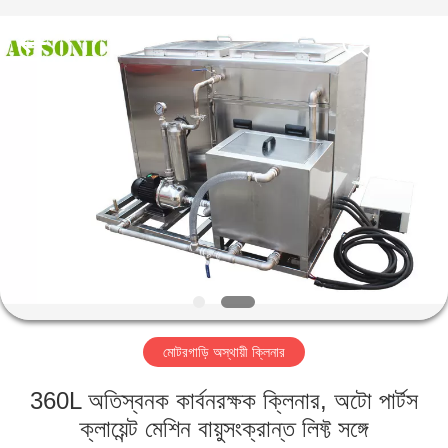
AG
Sonic
Technology
limited.
All
Rights
Reserved.
বাড়ি
পণ্য
VR
প্রদর্শন
আমাদের
মোটরগাড়ি অস্থায়ী ক্লিনার
সম্পর্কে
360L অতিস্বনক কার্বনরক্ষক ক্লিনার, অটো পার্টস
কারখানা
ক্লায়েন্ট মেশিন বায়ুসংক্রান্ত লিফ্ট সঙ্গে