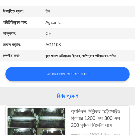
ভ্রমণ
উৎপত্তি স্থল:
চীন
মান
পরিচিতিমুলক নাম:
Agsonic
নিয়ন্ত্রণ
সাক্ষ্যদান:
CE
মডেল নম্বার:
AG1108
যোগাযোগ
লক্ষণীয় করা:
,
বৃহৎ ক্ষমতা অতিস্বনক ক্লিনার
অতিস্বনক পরিষ্কারের মেশিন
করুন
আমাদের সাথে যোগাযোগ করুন!
খবর
বিশদ প্রকাশ
উদ্ধৃতির
জন্য
অ্যানিলক্স সিলিন্ডার আল্ট্রাসাউন্ড
ক্লিনার 1200 এক্স 300 এক্স
আবেদন
200 ঘূর্ণমান সিস্টেম সঙ্গে
negotiable MOQ:1 বিন্যাস করুন