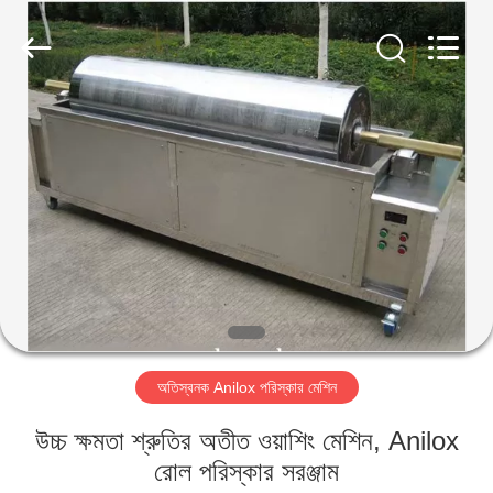
AG
Sonic
Technology
limited.
All
Rights
Reserved.
বাড়ি
পণ্য
VR
প্রদর্শন
আমাদের
অতিস্বনক Anilox পরিস্কার মেশিন
সম্পর্কে
উচ্চ ক্ষমতা শ্রুতির অতীত ওয়াশিং মেশিন, Anilox
কারখানা
রোল পরিস্কার সরঞ্জাম