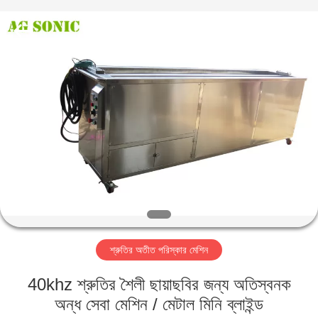
AG
Sonic
Technology
limited.
All
Rights
Reserved.
বাড়ি
পণ্য
VR
প্রদর্শন
আমাদের
শ্রুতির অতীত পরিস্কার মেশিন
সম্পর্কে
40khz শ্রুতির শৈলী ছায়াছবির জন্য অতিস্বনক
কারখানা
অন্ধ সেবা মেশিন / মেটাল মিনি ব্লাইন্ড