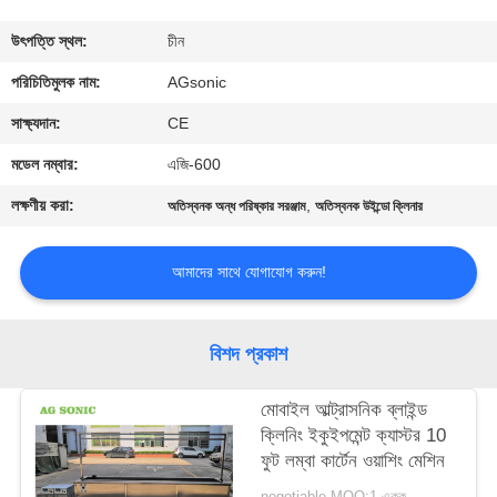
ভ্রমণ
উৎপত্তি স্থল:
চীন
মান
পরিচিতিমুলক নাম:
AGsonic
নিয়ন্ত্রণ
সাক্ষ্যদান:
CE
মডেল নম্বার:
এজি-600
যোগাযোগ
লক্ষণীয় করা:
,
অতিস্বনক অন্ধ পরিষ্কার সরঞ্জাম
অতিস্বনক উইন্ডো ক্লিনার
করুন
আমাদের সাথে যোগাযোগ করুন!
খবর
বিশদ প্রকাশ
উদ্ধৃতির
জন্য
মোবাইল আল্ট্রাসনিক ব্লাইন্ড
ক্লিনিং ইকুইপমেন্ট ক্যাস্টর 10
আবেদন
ফুট লম্বা কার্টেন ওয়াশিং মেশিন
negotiable MOQ:1 একক